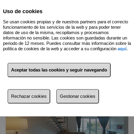
Select Language
▼
Uso de cookies
607727671
Se usan cookies propias y de nuestros partners para el correcto
funcionamiento de los servicios de la web y para poder tener
datos de uso de la misma, recopilamos y procesamos
información no sensible. Las cookies son guardadas durante un
2
Inmuebles
Fuencarral (Madrid)
periodo de 12 meses. Puedes consultar más información sobre la
política de cookies de la web y acceder a su configuración
aquí
.
Lista
Mapa
Filtros
Aceptar todas las cookies y seguir navegando
más reciente
más reciente
Rechazar cookies
Gestionar cookies
Menos reciente
Baratos
Caros
Pequeños