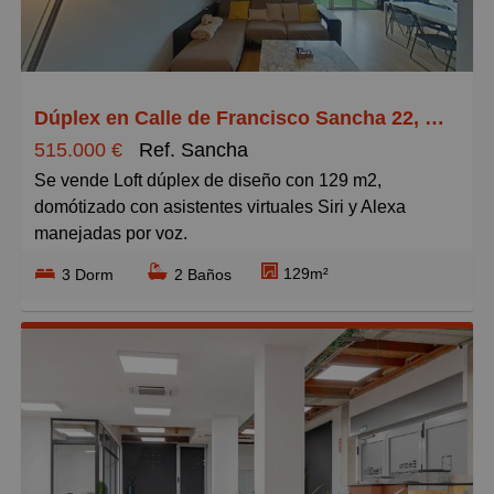
Grandes
Dúplex en Calle de Francisco Sancha 22, Tres Olivos - Valverde
515.000 €
Ref. Sancha
Se vende Loft dúplex de diseño con 129 m2,
domótizado con asistentes virtuales Siri y Alexa
manejadas por voz.
129m²
3 Dorm
2 Baños
Distribución:
3 dormitorios, salón con cocina americana y terraza, 3
dormitorios dobles, 2 baños.
Información del edificio en Calle Francisco Sancha,
22, Madrid
670 m² de parcela, 33 Plazas de garaje, 4 locales, 19
Loft / Oficinas. Portero físico.