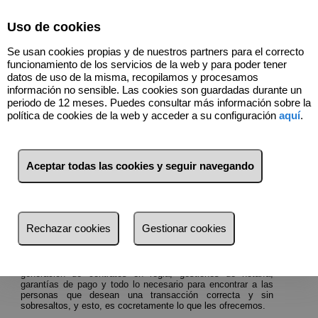
Select Language
▼
Uso de cookies
607727671
Se usan cookies propias y de nuestros partners para el correcto
funcionamiento de los servicios de la web y para poder tener
datos de uso de la misma, recopilamos y procesamos
información no sensible. Las cookies son guardadas durante un
Vender, Comprar y Alquilar
periodo de 12 meses. Puedes consultar más información sobre la
política de cookies de la web y acceder a su configuración
aquí
.
casa en Madrid
El gran proyecto de gestionar su inmueble
Aceptar todas las cookies y seguir navegando
Transmitimos su entusiasmo y aportamos nuestra
experiencia...
La venta o alquiler de su propiedad es un objetivo clave,
Rechazar cookies
Gestionar cookies
tanto para Vd. como para nosotros. Implica un estudio de
mercado, la fijación de un precio de salida al mercado acorde
a la realidad, visitas con las personas que de verdad puedan
estar interesadas en su propiedad, documentación y
generación de contratos en regla, gestiones de notaría,
garantías de pago y todo lo necesario para encontrar a las
personas que desean una transacción correcta y sin
sobresaltos, y esto, es cocretamente lo que les ofrecemos.